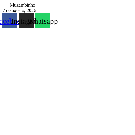
Ir
Muzambinho,
para
7 de agosto, 2026
o
acebook
Instagram
Whatsapp
conteúdo