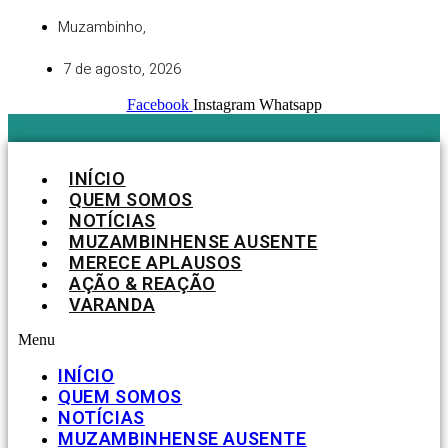
Ir
Muzambinho,
para
o
7 de agosto, 2026
conteúdo
Facebook
Instagram
Whatsapp
INÍCIO
QUEM SOMOS
NOTÍCIAS
MUZAMBINHENSE AUSENTE
MERECE APLAUSOS
AÇÃO & REAÇÃO
VARANDA
Menu
INÍCIO
QUEM SOMOS
NOTÍCIAS
MUZAMBINHENSE AUSENTE