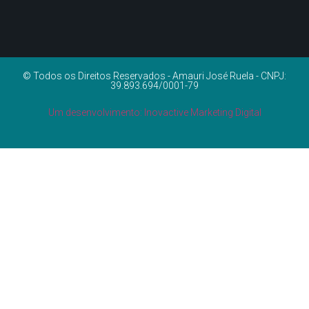
© Todos os Direitos Reservados - Amauri José Ruela - CNPJ:
39.893.694/0001-79
Um desenvolvimento: Inovactive Marketing Digital