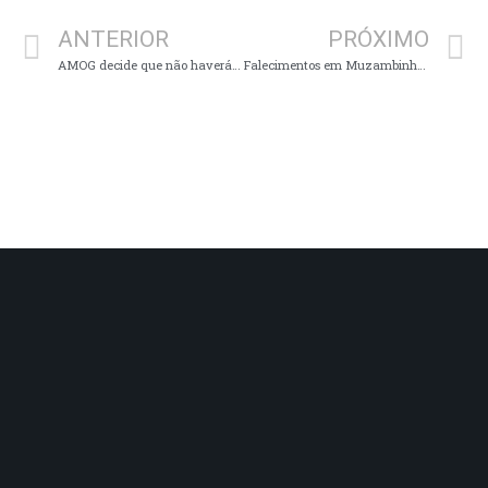
ANTERIOR
PRÓXIMO
AMOG decide que não haverá Carnaval em 2022
Falecimentos em Muzambinho: 95 e 55 anos