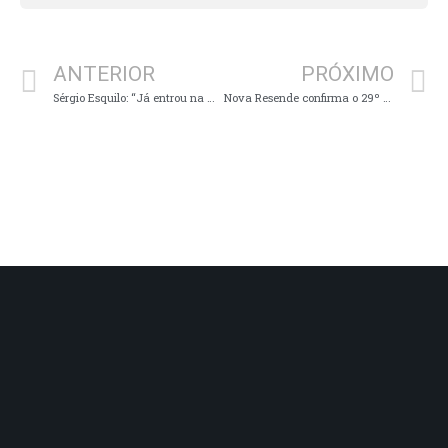
ANTERIOR
PRÓXIMO
Sérgio Esquilo: “Já entrou na minha cabeça que Muzambinho não reelege ninguém”
Nova Resende confirma o 29º óbito por Covid