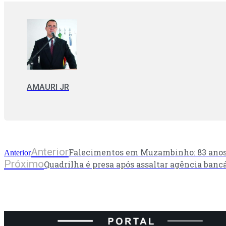
AMAURI JR
Anterior
Falecimentos em Muzambinho: 83 ano
Anterior
Próximo
Quadrilha é presa após assaltar agência banc