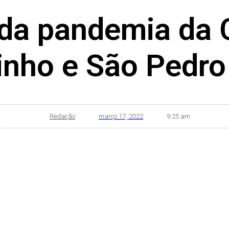
da pandemia da
ho e São Pedro
Redação
março 17, 2022
9:25 am