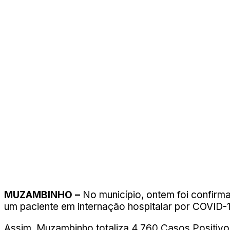
MUZAMBINHO –
No município, ontem foi confirm
um paciente em internação hospitalar por COVID-19
Assim, Muzambinho totaliza 4.760 Casos Positiv