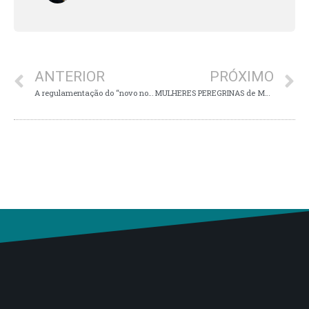
ANTERIOR
PRÓXIMO
A regulamentação do “novo normal” a conta-gotas. A MP 1.108/22 e o teletrabalho
MULHERES PEREGRINAS de Muzambinho no Caminho da Fé até Aparecida/SP