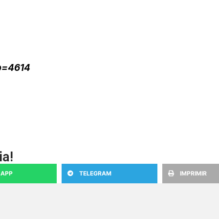
?p=4614
ia!
APP
TELEGRAM
IMPRIMIR