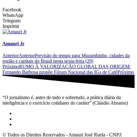
Facebook
WhatsApp
Telegram
Imprimir
Amauri Jr
Anterior
Anterior
Previsão do tempo para Muzambinho, cidades da
região e capitais do Brasil nesta sexta-feira (29)
Próximo
RUMO À VALORIZAÇÃO GLOBAL DAS ORIGEM:
Fernando Barbosa propõe Fórum Nacional das IGs de Café
Próximo
“O jornalismo é, antes de tudo e sobretudo, a prática diária da
inteligência e o exercício cotidiano do caráter” (Cláudio Abramo)
© Todos os Direitos Reservados - Amauri José Ruela - CNPJ: