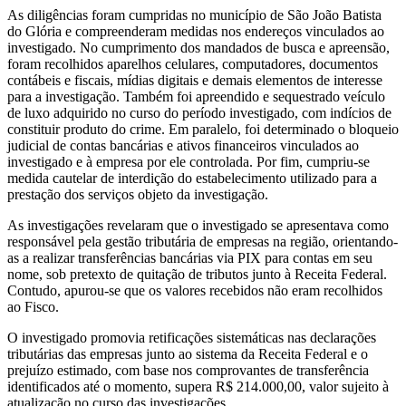
As diligências foram cumpridas no município de São João Batista
do Glória e compreenderam medidas nos endereços vinculados ao
investigado. No cumprimento dos mandados de busca e apreensão,
foram recolhidos aparelhos celulares, computadores, documentos
contábeis e fiscais, mídias digitais e demais elementos de interesse
para a investigação. Também foi apreendido e sequestrado veículo
de luxo adquirido no curso do período investigado, com indícios de
constituir produto do crime. Em paralelo, foi determinado o bloqueio
judicial de contas bancárias e ativos financeiros vinculados ao
investigado e à empresa por ele controlada. Por fim, cumpriu-se
medida cautelar de interdição do estabelecimento utilizado para a
prestação dos serviços objeto da investigação.
As investigações revelaram que o investigado se apresentava como
responsável pela gestão tributária de empresas na região, orientando-
as a realizar transferências bancárias via PIX para contas em seu
nome, sob pretexto de quitação de tributos junto à Receita Federal.
Contudo, apurou-se que os valores recebidos não eram recolhidos
ao Fisco.
O investigado promovia retificações sistemáticas nas declarações
tributárias das empresas junto ao sistema da Receita Federal e o
prejuízo estimado, com base nos comprovantes de transferência
identificados até o momento, supera R$ 214.000,00, valor sujeito à
atualização no curso das investigações.