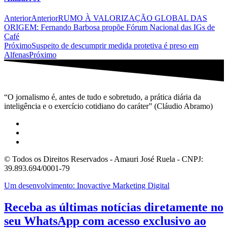
Anterior
Anterior
RUMO À VALORIZAÇÃO GLOBAL DAS
ORIGEM: Fernando Barbosa propõe Fórum Nacional das IGs de
Café
Próximo
Suspeito de descumprir medida protetiva é preso em
Alfenas
Próximo
“O jornalismo é, antes de tudo e sobretudo, a prática diária da
inteligência e o exercício cotidiano do caráter” (Cláudio Abramo)
© Todos os Direitos Reservados - Amauri José Ruela - CNPJ:
39.893.694/0001-79
Um desenvolvimento: Inovactive Marketing Digital
Receba as últimas notícias diretamente no
seu WhatsApp com acesso exclusivo ao