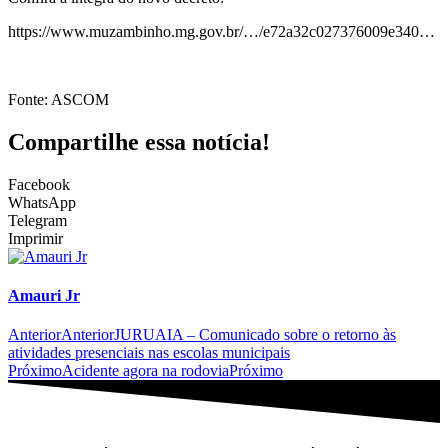
https://www.muzambinho.mg.gov.br/…/e72a32c027376009e340…
Fonte: ASCOM
Compartilhe essa notícia!
Facebook
WhatsApp
Telegram
Imprimir
Amauri Jr
Anterior
Anterior
JURUAIA – Comunicado sobre o retorno às
atividades presenciais nas escolas municipais
Próximo
Acidente agora na rodovia
Próximo