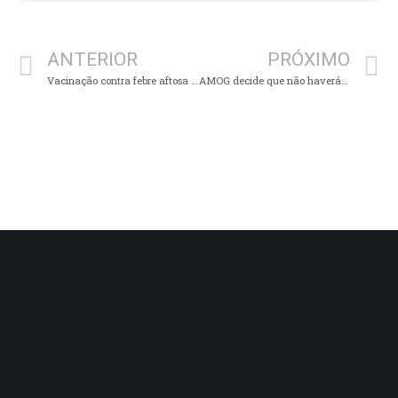
ANTERIOR
PRÓXIMO
Vacinação contra febre aftosa em Minas é prorrogada até 20/12
AMOG decide que não haverá Carnaval em 2022