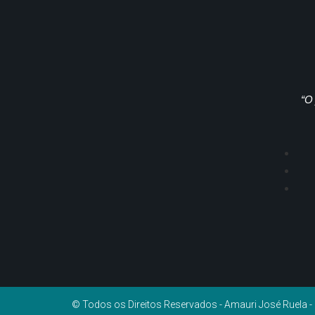
“O 
© Todos os Direitos Reservados - Amauri José Ruela 