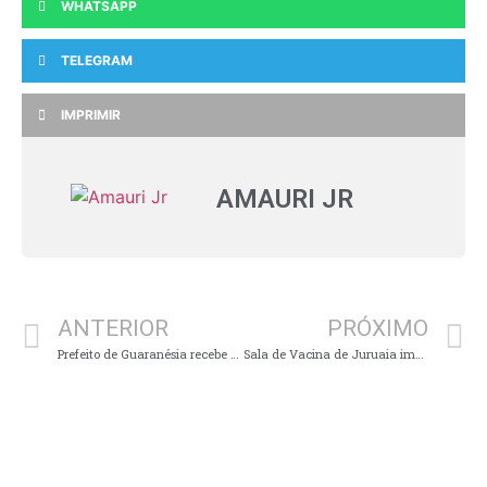
WHATSAPP
TELEGRAM
IMPRIMIR
AMAURI JR
ANTERIOR
PRÓXIMO
Prefeito de Guaranésia recebe visita do prefeito de Arceburgo e presidente da AMOG
Sala de Vacina de Juruaia imuniza crianças com 5 anos ou mais