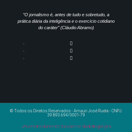
“O jornalismo é, antes de tudo e sobretudo, a
prática diária da inteligência e o exercício cotidiano
do caráter” (Cláudio Abramo)
© Todos os Direitos Reservados - Amauri José Ruela - CNPJ:
39.893.694/0001-79
Um desenvolvimento: Inovactive Marketing Digital